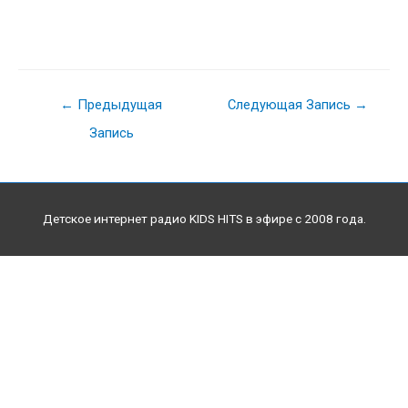
Навигация
←
Предыдущая
Следующая Запись
→
по
Запись
записям
Детское интернет радио KIDS HITS в эфире с 2008 года.