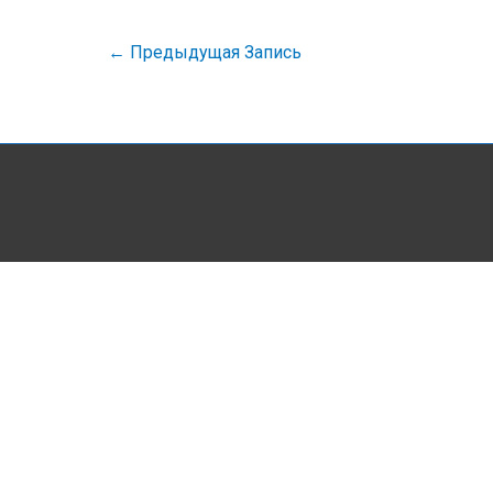
Навигация
←
Предыдущая Запись
по
записям