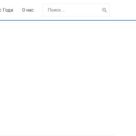
Поиск:
с Года
О нас